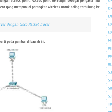
engan access point. Access point berfungsi sebagai pengatur lalu
KI
ient yang mempunyai perangkat wireless untuk saling terhubung ke
KI
LA
ver dengan Cisco Packet Tracer
LO
LO
MI
erti pada gambar di bawah ini.
PE
PO
RE
SE
SI
ST
SU
TI