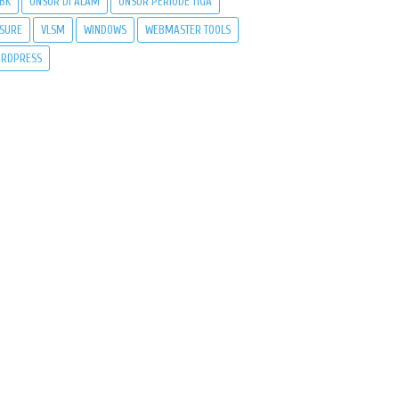
BK
UNSUR DI ALAM
UNSUR PERIODE TIGA
SURE
VLSM
WINDOWS
WEBMASTER TOOLS
RDPRESS