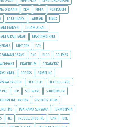
MIA DASAR
KIMIA FISIK
KIMIA LINGKUNGAN
MIA ORGANIK
KKM
KIMIA
KURIKULUM
B
LAJU REAKSI
LARUTAN
LINUX
GAM TRANSISI
LOGAM ALKALI
GAM ALKALI TANAH
MAKROMOLEKUL
NERALS
MIKROTIK
PAK
RSAMAAN REAKSI
PKG
PLPG
POLIMER
WERPOINT
PRAKTIKUM
PERANGKAT
AKSI KIMIA
REDOKS
SAMPLING
NYAWA KARBON
SIFAT FISIK
SIFAT KOLIGATIF
M PKB
SKP
SOFTWARE
STOIKIOMETRI
OIKIOMETRI LARUTAN
STRUKTUR ATOM
BNETTING
TATA NAMA SENYAWA
TERMOKIMIA
PS
TKJ
TROUBLESHOOTING
UAN
UKK