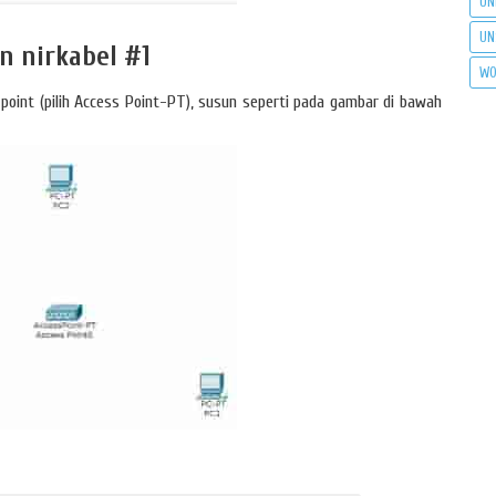
UN
UN
 nirkabel #1
WO
 point (pilih Access Point-PT), susun seperti pada gambar di bawah