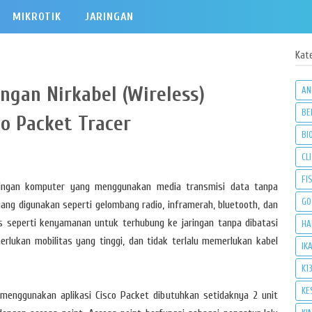
MIKROTIK
JARINGAN
Kat
ngan Nirkabel (Wireless)
AN
BE
o Packet Tracer
BI
CLI
FI
ingan komputer yang menggunakan media transmisi data tanpa
GO
ang digunakan seperti gelombang radio, inframerah, bluetooth, dan
ss seperti kenyamanan untuk terhubung ke jaringan tanpa dibatasi
HA
rlukan mobilitas yang tinggi, dan tidak terlalu memerlukan kabel
IK
K1
KE
menggunakan aplikasi Cisco Packet dibutuhkan setidaknya 2 unit