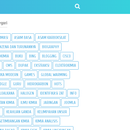
egori
IMASI
ASAM BASA
ASAM KARBOKSILAT
NZENA DAN TURUNANNYA
BIOGRAPHY
OKIMIA
BUKU
BING
BLOGGING
CISCO
CMS
DUPAK
EKSTRAKSI
ELEKTROKIMIA
SIKA MODERN
GAMES
GLOBAL WARMING
OGLE
GURU
HIDROKARBON
HOTS
LOALKANA
HALOGEN
IDENTIFIKASI ZAT
INFO
ATAN KIMIA
ILMU KIMIA
JARINGAN
JOOMLA
3
KEAHLIAN GANDA
KELIMPAHAN UNSUR
SETIMBANGAN KIMIA
KIMIA ANALISIS