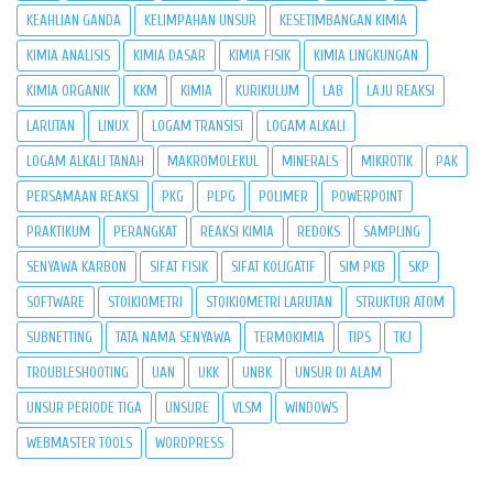
KEAHLIAN GANDA
KELIMPAHAN UNSUR
KESETIMBANGAN KIMIA
KIMIA ANALISIS
KIMIA DASAR
KIMIA FISIK
KIMIA LINGKUNGAN
KIMIA ORGANIK
KKM
KIMIA
KURIKULUM
LAB
LAJU REAKSI
LARUTAN
LINUX
LOGAM TRANSISI
LOGAM ALKALI
LOGAM ALKALI TANAH
MAKROMOLEKUL
MINERALS
MIKROTIK
PAK
PERSAMAAN REAKSI
PKG
PLPG
POLIMER
POWERPOINT
PRAKTIKUM
PERANGKAT
REAKSI KIMIA
REDOKS
SAMPLING
SENYAWA KARBON
SIFAT FISIK
SIFAT KOLIGATIF
SIM PKB
SKP
SOFTWARE
STOIKIOMETRI
STOIKIOMETRI LARUTAN
STRUKTUR ATOM
SUBNETTING
TATA NAMA SENYAWA
TERMOKIMIA
TIPS
TKJ
TROUBLESHOOTING
UAN
UKK
UNBK
UNSUR DI ALAM
UNSUR PERIODE TIGA
UNSURE
VLSM
WINDOWS
WEBMASTER TOOLS
WORDPRESS