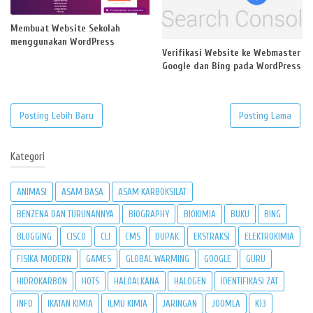
Membuat Website Sekolah
menggunakan WordPress
Verifikasi Website ke Webmaster
Google dan Bing pada WordPress
Posting Lebih Baru
Posting Lama
Kategori
ANIMASI
ASAM BASA
ASAM KARBOKSILAT
BENZENA DAN TURUNANNYA
BIOGRAPHY
BIOKIMIA
BUKU
BING
BLOGGING
CISCO
CLI
CMS
DUPAK
EKSTRAKSI
ELEKTROKIMIA
FISIKA MODERN
GAMES
GLOBAL WARMING
GOOGLE
GURU
HIDROKARBON
HOTS
HALOALKANA
HALOGEN
IDENTIFIKASI ZAT
INFO
IKATAN KIMIA
ILMU KIMIA
JARINGAN
JOOMLA
K13