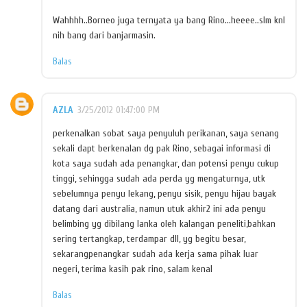
Wahhhh..Borneo juga ternyata ya bang Rino...heeee..slm knl
nih bang dari banjarmasin.
Balas
AZLA
3/25/2012 01:47:00 PM
perkenalkan sobat saya penyuluh perikanan, saya senang
sekali dapt berkenalan dg pak Rino, sebagai informasi di
kota saya sudah ada penangkar, dan potensi penyu cukup
tinggi, sehingga sudah ada perda yg mengaturnya, utk
sebelumnya penyu lekang, penyu sisik, penyu hijau bayak
datang dari australia, namun utuk akhir2 ini ada penyu
belimbing yg dibilang lanka oleh kalangan peneliti,bahkan
sering tertangkap, terdampar dll, yg begitu besar,
sekarangpenangkar sudah ada kerja sama pihak luar
negeri, terima kasih pak rino, salam kenal
Balas