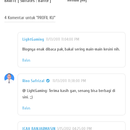
Helium [He]
BARITE [ Sulfates : Barite ]
4 Komentar untuk "PROFIL KU"
LightGaming
11/13/2011 11:04:00 PM
Blognya enak dibaca pak, bakal sering main-main kesini nih.
Balas
Rino Safrizal
11/13/2011 11:38:00 PM
@ LightGaming: Terima kasih gan, senang bisa berbagi di
sini. ;;)
Balas
ICAH BANJARMASIN
1/15/2012 04:25:00 PM