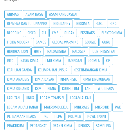
ANIMASI
ASAM BASA
ASAM KARBOKSILAT
BENZENA DAN TURUNANNYA
BIOGRAPHY
BIOKIMIA
BUKU
BING
BLOGGING
CISCO
CLI
CMS
DUPAK
EKSTRAKSI
ELEKTROKIMIA
FISIKA MODERN
GAMES
GLOBAL WARMING
GOOGLE
GURU
HIDROKARBON
HOTS
HALOALKANA
HALOGEN
IDENTIFIKASI ZAT
INFO
IKATAN KIMIA
ILMU KIMIA
JARINGAN
JOOMLA
K13
KEAHLIAN GANDA
KELIMPAHAN UNSUR
KESETIMBANGAN KIMIA
KIMIA ANALISIS
KIMIA DASAR
KIMIA FISIK
KIMIA LINGKUNGAN
KIMIA ORGANIK
KKM
KIMIA
KURIKULUM
LAB
LAJU REAKSI
LARUTAN
LINUX
LOGAM TRANSISI
LOGAM ALKALI
LOGAM ALKALI TANAH
MAKROMOLEKUL
MINERALS
MIKROTIK
PAK
PERSAMAAN REAKSI
PKG
PLPG
POLIMER
POWERPOINT
PRAKTIKUM
PERANGKAT
REAKSI KIMIA
REDOKS
SAMPLING