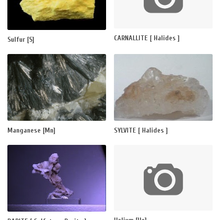
CARNALLITE [ Halides ]
Sulfur [S]
Manganese [Mn]
SYLVITE [ Halides ]