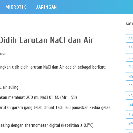
MIKROTIK
JARINGAN
Kat
idih Larutan NaCl dan Air
AN
BE
ntar
BI
kan titik didih larutan NaCl dan Air adalah sebagai berikut:
CLI
FI
GO
 air suling
HA
hkan membuat 200 mL NaCl 0,1 M. (Mr = 58)
IK
arutan garam yang telah dibuat tadi, lalu panaskan kedua gelas
K1
o
KE
sing dengan thermometer digital (ketelitian ± 0,1
C).