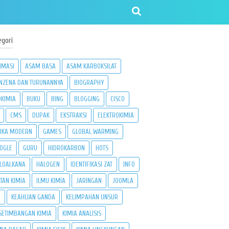
egori
IMASI
ASAM BASA
ASAM KARBOKSILAT
NZENA DAN TURUNANNYA
BIOGRAPHY
OKIMIA
BUKU
BING
BLOGGING
CISCO
CMS
DUPAK
EKSTRAKSI
ELEKTROKIMIA
SIKA MODERN
GAMES
GLOBAL WARMING
OGLE
GURU
HIDROKARBON
HOTS
LOALKANA
HALOGEN
IDENTIFIKASI ZAT
INFO
ATAN KIMIA
ILMU KIMIA
JARINGAN
JOOMLA
3
KEAHLIAN GANDA
KELIMPAHAN UNSUR
SETIMBANGAN KIMIA
KIMIA ANALISIS