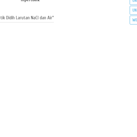
UN
UN
k Didih Larutan NaCl dan Air"
WO