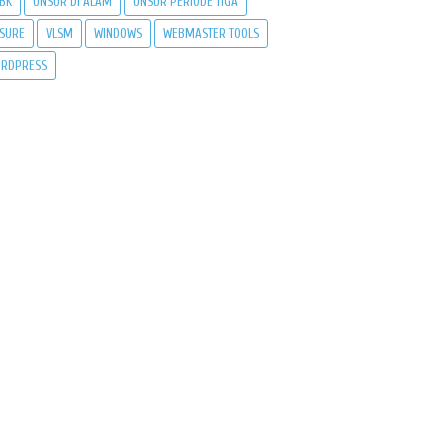
BK
UNSUR DI ALAM
UNSUR PERIODE TIGA
SURE
VLSM
WINDOWS
WEBMASTER TOOLS
RDPRESS