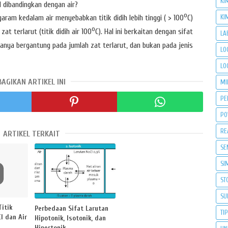
KI
l dibandingkan dengan air?
o
aram kedalam air menyebabkan titik didih lebih tinggi ( > 100
C)
KI
o
t terlarut (titik didih air 100
C). Hal ini berkaitan dengan sifat
LA
 hanya bergantung pada jumlah zat terlarut, dan bukan pada jenis
LO
LO
BAGIKAN ARTIKEL INI
MI
PE
PO
RE
ARTIKEL TERKAIT
SE
SI
ST
SU
itik
Perbedaan Sifat Larutan
TI
l dan Air
Hipotonik, Isotonik, dan
Hipertonik