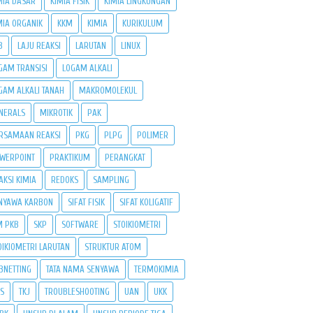
MIA DASAR
KIMIA FISIK
KIMIA LINGKUNGAN
MIA ORGANIK
KKM
KIMIA
KURIKULUM
B
LAJU REAKSI
LARUTAN
LINUX
GAM TRANSISI
LOGAM ALKALI
GAM ALKALI TANAH
MAKROMOLEKUL
NERALS
MIKROTIK
PAK
RSAMAAN REAKSI
PKG
PLPG
POLIMER
WERPOINT
PRAKTIKUM
PERANGKAT
AKSI KIMIA
REDOKS
SAMPLING
NYAWA KARBON
SIFAT FISIK
SIFAT KOLIGATIF
M PKB
SKP
SOFTWARE
STOIKIOMETRI
OIKIOMETRI LARUTAN
STRUKTUR ATOM
BNETTING
TATA NAMA SENYAWA
TERMOKIMIA
PS
TKJ
TROUBLESHOOTING
UAN
UKK