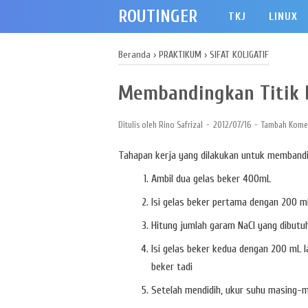
ROUTINGER
TKJ
LINUX
Beranda
›
PRAKTIKUM
›
SIFAT KOLIGATIF
Membandingkan Titik D
Ditulis oleh
Rino Safrizal
2012/07/16
Tambah Kome
Tahapan kerja yang dilakukan untuk membanding
Ambil dua gelas beker 400mL
Isi gelas beker pertama dengan 200 mL
Hitung jumlah garam NaCl yang dibutu
Isi gelas beker kedua dengan 200 mL l
beker tadi
Setelah mendidih, ukur suhu masing-ma