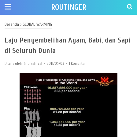
ROUTINGER
Beranda
›
GLOBAL WARMING
Laju Penyembelihan Ayam, Babi, dan Sapi
di Seluruh Dunia
Ditulis oleh
Rino Safrizal
2011/05/03
1 Komentar