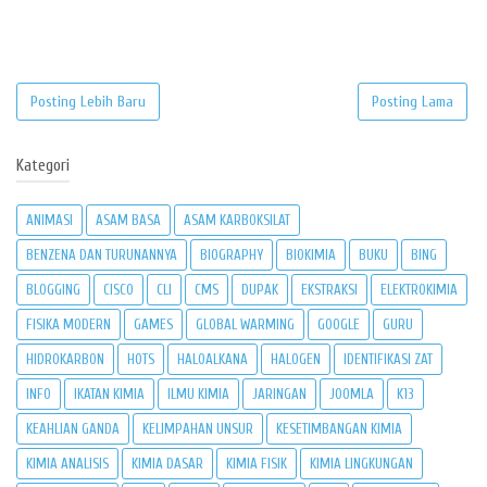
Posting Lebih Baru
Posting Lama
Kategori
ANIMASI
ASAM BASA
ASAM KARBOKSILAT
BENZENA DAN TURUNANNYA
BIOGRAPHY
BIOKIMIA
BUKU
BING
BLOGGING
CISCO
CLI
CMS
DUPAK
EKSTRAKSI
ELEKTROKIMIA
FISIKA MODERN
GAMES
GLOBAL WARMING
GOOGLE
GURU
HIDROKARBON
HOTS
HALOALKANA
HALOGEN
IDENTIFIKASI ZAT
INFO
IKATAN KIMIA
ILMU KIMIA
JARINGAN
JOOMLA
K13
KEAHLIAN GANDA
KELIMPAHAN UNSUR
KESETIMBANGAN KIMIA
KIMIA ANALISIS
KIMIA DASAR
KIMIA FISIK
KIMIA LINGKUNGAN