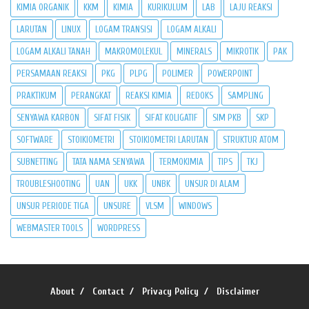
KIMIA ORGANIK
KKM
KIMIA
KURIKULUM
LAB
LAJU REAKSI
LARUTAN
LINUX
LOGAM TRANSISI
LOGAM ALKALI
LOGAM ALKALI TANAH
MAKROMOLEKUL
MINERALS
MIKROTIK
PAK
PERSAMAAN REAKSI
PKG
PLPG
POLIMER
POWERPOINT
PRAKTIKUM
PERANGKAT
REAKSI KIMIA
REDOKS
SAMPLING
SENYAWA KARBON
SIFAT FISIK
SIFAT KOLIGATIF
SIM PKB
SKP
SOFTWARE
STOIKIOMETRI
STOIKIOMETRI LARUTAN
STRUKTUR ATOM
SUBNETTING
TATA NAMA SENYAWA
TERMOKIMIA
TIPS
TKJ
TROUBLESHOOTING
UAN
UKK
UNBK
UNSUR DI ALAM
UNSUR PERIODE TIGA
UNSURE
VLSM
WINDOWS
WEBMASTER TOOLS
WORDPRESS
About
Contact
Privacy Policy
Disclaimer