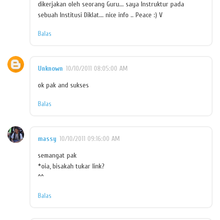
dikerjakan oleh seorang Guru... saya Instruktur pada
sebuah Institusi Diklat... nice info .. Peace :) V
Balas
Unknown
10/10/2011 08:05:00 AM
ok pak and sukses
Balas
massy
10/10/2011 09:16:00 AM
semangat pak
*oia, bisakah tukar link?
^^
Balas