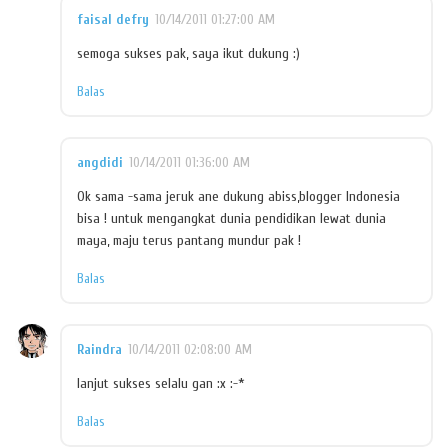
faisal defry
10/14/2011 01:27:00 AM
semoga sukses pak, saya ikut dukung :)
Balas
angdidi
10/14/2011 01:36:00 AM
Ok sama -sama jeruk ane dukung abiss,blogger Indonesia
bisa ! untuk mengangkat dunia pendidikan lewat dunia
maya, maju terus pantang mundur pak !
Balas
Raindra
10/14/2011 02:08:00 AM
lanjut sukses selalu gan :x :-*
Balas