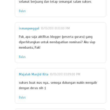
selamat berjuang dan tetap semangat salam sukses
Balas
ismanpunggul
10/13/2011 01:13:00 PM
Pak, apa saja aktifitas blogger (peserta guraru) yang
diperhitungkan untuk mendapatkan nominasi? Aku siap
membantu, Pak!
Balas
Majalah Masjid Kita
10/13/2011 03:09:00 PM
sukses buat mas nya.. semoga dukungan makin mengalir
dengan deras nih :)
Balas