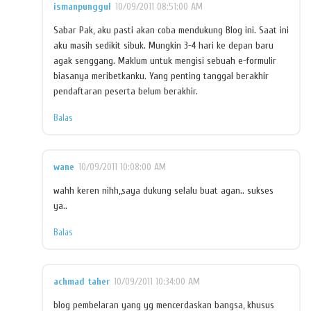
ismanpunggul
10/09/2011 08:51:00 AM
Sabar Pak, aku pasti akan coba mendukung Blog ini. Saat ini
aku masih sedikit sibuk. Mungkin 3-4 hari ke depan baru
agak senggang. Maklum untuk mengisi sebuah e-formulir
biasanya meribetkanku. Yang penting tanggal berakhir
pendaftaran peserta belum berakhir.
Balas
wane
10/09/2011 10:08:00 AM
wahh keren nihh,,saya dukung selalu buat agan.. sukses
ya..
Balas
achmad taher
10/09/2011 10:34:00 AM
blog pembelaran yang yg mencerdaskan bangsa, khusus