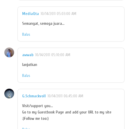
MediaQta
10/14/2011 05:03:00 AM
Semangat, semoga juara...
Balas
awwab
10/14/2011 05:10:00 AM
lanjutkan
Balas
G.Schmackvoll
10/14/2011 06:45:00 AM
Visit/support you...
Go to my Guestbook Page and add your URL to my site
:)Follow me too:)