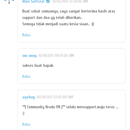
Rino Safrizal
10/16/2011 12:58:00 AM
Buat sobat semuanya, saya sangat berterima kasih atas
support dan doa yg telah diberikan..
Semoga tidak menjadi suatu kesia-siaan.. :((
Balas
om onny
10/18/2011 08:19:00 AM
sukses buat bapak.
Balas
ageboy
10/24/2011 02:05:00 AM
™| Community Brudu PB |™ selalu mensupport.maju terus ...
:)
Balas