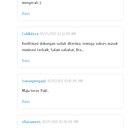
menyerah :)
Balas
CahNdeso
10/25/2011 03:32:00 AM
Konfirmasi dukungan sudah diterima, semoga sukses masuk
nominasi terbaik; Salam sahabat, Bro...
Balas
ismanpunggul
10/25/2011 01:45:00 PM
Maju terus Pak!..
Balas
eDocument
10/25/2011 02:36:00 PM