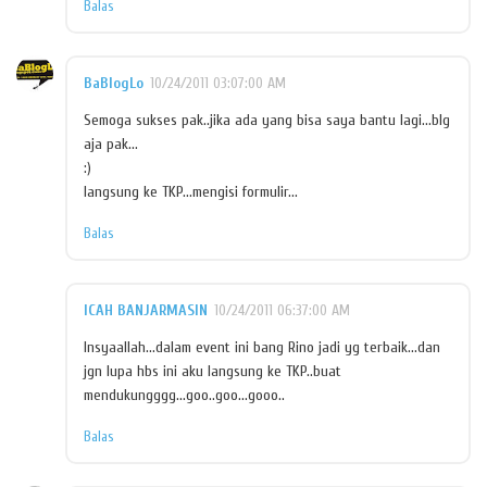
Balas
BaBlogLo
10/24/2011 03:07:00 AM
Semoga sukses pak..jika ada yang bisa saya bantu lagi...blg
aja pak...
:)
langsung ke TKP...mengisi formulir...
Balas
ICAH BANJARMASIN
10/24/2011 06:37:00 AM
Insyaallah...dalam event ini bang Rino jadi yg terbaik...dan
jgn lupa hbs ini aku langsung ke TKP..buat
mendukungggg...goo..goo...gooo..
Balas