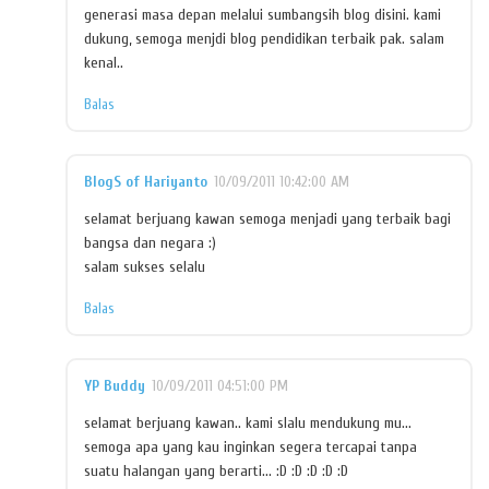
generasi masa depan melalui sumbangsih blog disini. kami
dukung, semoga menjdi blog pendidikan terbaik pak. salam
kenal..
Balas
BlogS of Hariyanto
10/09/2011 10:42:00 AM
selamat berjuang kawan semoga menjadi yang terbaik bagi
bangsa dan negara :)
salam sukses selalu
Balas
YP Buddy
10/09/2011 04:51:00 PM
selamat berjuang kawan.. kami slalu mendukung mu...
semoga apa yang kau inginkan segera tercapai tanpa
suatu halangan yang berarti... :D :D :D :D :D