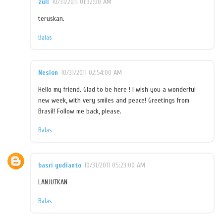
zull
10/31/2011 01:32:00 AM
teruskan.
Balas
Neslon
10/31/2011 02:54:00 AM
Hello my friend. Glad to be here ! I wish you a wonderful
new week, with very smiles and peace! Greetings from
Brasil! Follow me back, please.
Balas
basri yudianto
10/31/2011 05:23:00 AM
LANJUTKAN
Balas