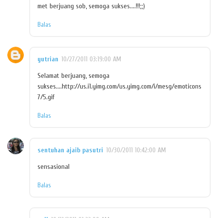
met berjuang sob, semoga sukses....!!!;;)
Balas
yutrian
10/27/2011 03:19:00 AM
Selamat berjuang, semoga
sukses....http://us.i1.yimg.com/us.yimg.com/i/mesg/emoticons
7/5.gif
Balas
sentuhan ajaib pasutri
10/30/2011 10:42:00 AM
sensasional
Balas