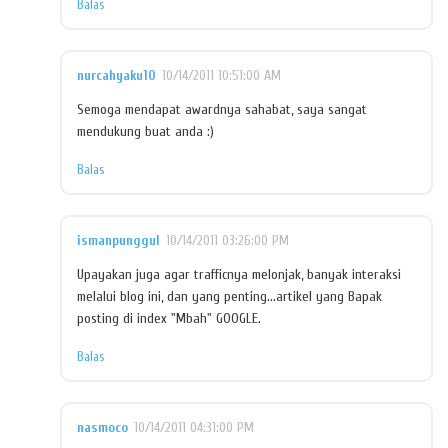
Balas
nurcahyaku10
10/14/2011 10:51:00 AM
Semoga mendapat awardnya sahabat, saya sangat
mendukung buat anda :)
Balas
ismanpunggul
10/14/2011 03:26:00 PM
Upayakan juga agar trafficnya melonjak, banyak interaksi
melalui blog ini, dan yang penting...artikel yang Bapak
posting di index "Mbah" GOOGLE.
Balas
nasmoco
10/14/2011 04:31:00 PM