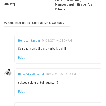
Faktor-faktor Yang
Silicate]
Mempengaruhi Sifat-sifat
Polimer
65 Komentar untuk "GURARU BLOG AWARD 2011"
Bengkel Bangun
10/09/2011 04:24:00 AM
Semoga menjadi yang terbaik pak !!
Balas
Rizky Wardiansyah
10/09/2011 07:32:00 AM
sukses selalu untuk agan,... :))
Balas