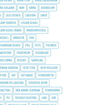
MIA DASAR
KIMIA FISIK
KIMIA LINGKUNGAN
MIA ORGANIK
KKM
KIMIA
KURIKULUM
B
LAJU REAKSI
LARUTAN
LINUX
GAM TRANSISI
LOGAM ALKALI
GAM ALKALI TANAH
MAKROMOLEKUL
NERALS
MIKROTIK
PAK
RSAMAAN REAKSI
PKG
PLPG
POLIMER
WERPOINT
PRAKTIKUM
PERANGKAT
AKSI KIMIA
REDOKS
SAMPLING
NYAWA KARBON
SIFAT FISIK
SIFAT KOLIGATIF
M PKB
SKP
SOFTWARE
STOIKIOMETRI
OIKIOMETRI LARUTAN
STRUKTUR ATOM
BNETTING
TATA NAMA SENYAWA
TERMOKIMIA
PS
TKJ
TROUBLESHOOTING
UAN
UKK