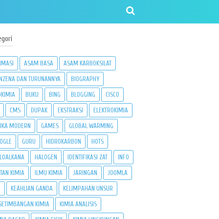
egori
IMASI
ASAM BASA
ASAM KARBOKSILAT
NZENA DAN TURUNANNYA
BIOGRAPHY
OKIMIA
BUKU
BING
BLOGGING
CISCO
CMS
DUPAK
EKSTRAKSI
ELEKTROKIMIA
SIKA MODERN
GAMES
GLOBAL WARMING
OGLE
GURU
HIDROKARBON
HOTS
LOALKANA
HALOGEN
IDENTIFIKASI ZAT
INFO
ATAN KIMIA
ILMU KIMIA
JARINGAN
JOOMLA
3
KEAHLIAN GANDA
KELIMPAHAN UNSUR
SETIMBANGAN KIMIA
KIMIA ANALISIS