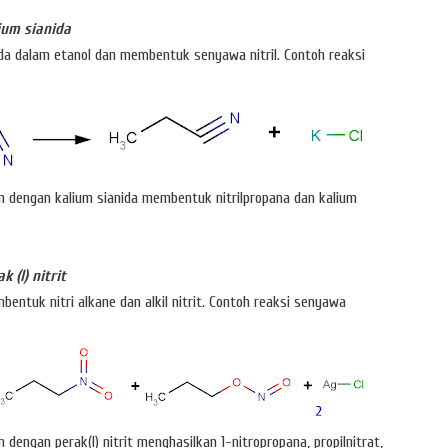
ium sianida
nida dalam etanol dan membentuk senyawa nitril. Contoh reaksi
n dengan kalium sianida membentuk nitrilpropana dan kalium
 (I) nitrit
embentuk nitri alkane dan alkil nitrit. Contoh reaksi senyawa
dengan perak(I) nitrit menghasilkan 1-nitropropana, propilnitrat,