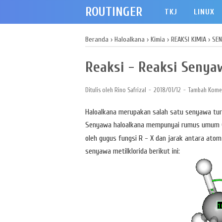
ROUTINGER
TKJ
LINUX
Beranda
›
Haloalkana
›
Kimia
›
REAKSI KIMIA
›
SE
Reaksi - Reaksi Senya
Ditulis oleh
Rino Safrizal
2018/01/12
Tambah Kome
Haloalkana merupakan salah satu senyawa turun
Senyawa haloalkana mempunyai rumus umum 
oleh gugus fungsi R - X dan jarak antara atom
senyawa metilklorida berikut ini: