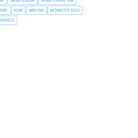
BK
UNSUR DI ALAM
UNSUR PERIODE TIGA
SURE
VLSM
WINDOWS
WEBMASTER TOOLS
RDPRESS