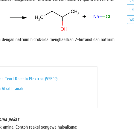
UN
UN
WO
n dengan natrium hidroksida menghasilkan 2-butanol dan natrium
n Teori Domain Elektron (VSEPR)
 Alkali Tanah
onia pekat
k amina. Contoh reaksi senyawa haloalkana: