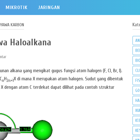
MIKROTIK
JARINGAN
NYAWA KARBON
Kat
wa Haloalkana
AN
BE
ntar
BI
an alkana yang mengikat gugus fungsi atom halogen (F, Cl, Br, I).
CLI
C
H
X di mana X merupakan atom halogen. Sudut yang dibentuk
FI
n
2n+1
 X dengan atom C terdekat dapat dilihat pada contoh struktur
GO
HA
IK
K1
KE