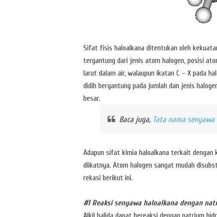
Sifat fisis haloalkana ditentukan oleh kekua
tergantung dari jenis atom halogen, posisi at
larut dalam air, walaupun ikatan C – X pada hal
didih bergantung pada jumlah dan jenis haloge
besar.
Baca juga,
Tata nama senyawa 
Adapun sifat kimia haloalkana terkait dengan
diikatnya. Atom halogen sangat mudah disubst
rekasi berikut ini.
#1 Reaksi senyawa haloalkana dengan nat
Alkil halida dapat bereaksi dengan natrium hi