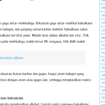
KI
KI
LA
tan gaya antar-molekulnya. Kekuatan gaya antar-molekul haloalkana
LO
om halogen, dan panjang rantai karbon molekul. Haloalkana sukar
LO
oalkana bersifat polar. Mudah larut dalam alkohol dan eter. Titik
MI
n pada molekulnya, makin besar Mr senyawa, titik didih makin
PE
PO
turunan alkana
RE
SE
 kekuatan ikatan karbon dan gugus fungsi atom halogen yang
SI
itusi dengan atom atau gugus lain, sehingga menghasilkan reaksi-
ST
SU
rium hidroksida
TI
droksida menghasilkan alkohol. Contoh reaksi senyawa haloalkana: