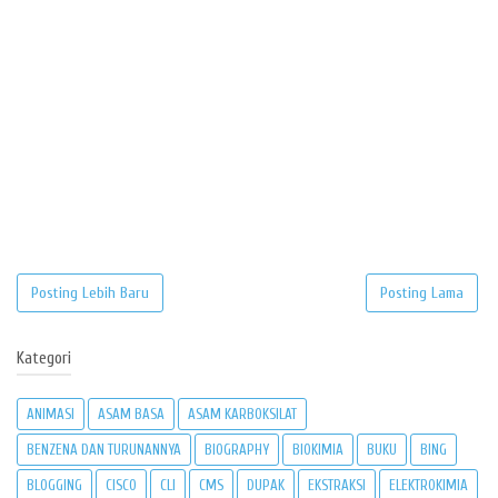
Posting Lebih Baru
Posting Lama
Kategori
ANIMASI
ASAM BASA
ASAM KARBOKSILAT
BENZENA DAN TURUNANNYA
BIOGRAPHY
BIOKIMIA
BUKU
BING
BLOGGING
CISCO
CLI
CMS
DUPAK
EKSTRAKSI
ELEKTROKIMIA