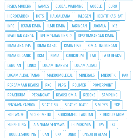
FISIKA MODERN
GAMES
GLOBAL WARMING
GOOGLE
GURU
HIDROKARBON
HOTS
HALOALKANA
HALOGEN
IDENTIFIKASI ZAT
INFO
IKATAN KIMIA
ILMU KIMIA
JARINGAN
JOOMLA
K13
KEAHLIAN GANDA
KELIMPAHAN UNSUR
KESETIMBANGAN KIMIA
KIMIA ANALISIS
KIMIA DASAR
KIMIA FISIK
KIMIA LINGKUNGAN
KIMIA ORGANIK
KKM
KIMIA
KURIKULUM
LAB
LAJU REAKSI
LARUTAN
LINUX
LOGAM TRANSISI
LOGAM ALKALI
LOGAM ALKALI TANAH
MAKROMOLEKUL
MINERALS
MIKROTIK
PAK
PERSAMAAN REAKSI
PKG
PLPG
POLIMER
POWERPOINT
PRAKTIKUM
PERANGKAT
REAKSI KIMIA
REDOKS
SAMPLING
SENYAWA KARBON
SIFAT FISIK
SIFAT KOLIGATIF
SIM PKB
SKP
SOFTWARE
STOIKIOMETRI
STOIKIOMETRI LARUTAN
STRUKTUR ATOM
SUBNETTING
TATA NAMA SENYAWA
TERMOKIMIA
TIPS
TKJ
TROUBLESHOOTING
UAN
UKK
UNBK
UNSUR DI ALAM