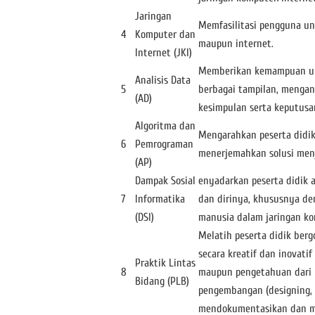
Jaringan
Memfasilitasi pengguna u
4
Komputer dan
maupun internet.
Internet (JKI)
Memberikan kemampuan unt
Analisis Data
5
berbagai tampilan, mengana
(AD)
kesimpulan serta keputusa
Algoritma dan
Mengarahkan peserta didik
6
Pemrograman
menerjemahkan solusi menj
(AP)
Dampak Sosial
enyadarkan peserta didik 
7
Informatika
dan dirinya, khususnya de
(DSI)
manusia dalam jaringan ko
Melatih peserta didik ber
secara kreatif dan inovat
Praktik Lintas
8
maupun pengetahuan dari m
Bidang (PLB)
pengembangan (designing, i
mendokumentasikan dan me