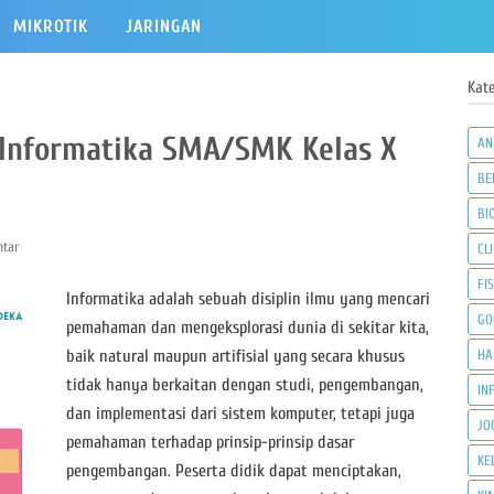
MIKROTIK
JARINGAN
Kate
 Informatika SMA/SMK Kelas X
AN
BE
BI
tar
CLI
FI
Informatika adalah sebuah disiplin ilmu yang mencari
GO
pemahaman dan mengeksplorasi dunia di sekitar kita,
baik natural maupun artifisial yang secara khusus
HA
tidak hanya berkaitan dengan studi, pengembangan,
IN
dan implementasi dari sistem komputer, tetapi juga
JO
pemahaman terhadap prinsip-prinsip dasar
KE
pengembangan. Peserta didik dapat menciptakan,