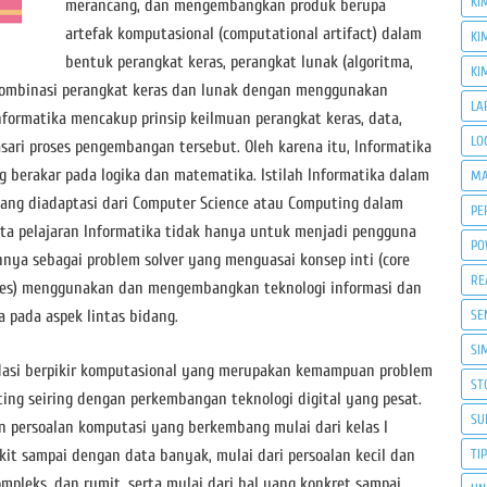
KI
merancang, dan mengembangkan produk berupa
artefak komputasional (computational artifact) dalam
KI
bentuk perangkat keras, perangkat lunak (algoritma,
KI
a kombinasi perangkat keras dan lunak dengan menggunakan
LA
Informatika mencakup prinsip keilmuan perangkat keras, data,
LO
ari proses pengembangan tersebut. Oleh karena itu, Informatika
g berakar pada logika dan matematika. Istilah Informatika dalam
MA
ang diadaptasi dari Computer Science atau Computing dalam
PE
ata pelajaran Informatika tidak hanya untuk menjadi pengguna
PO
nya sebagai problem solver yang menguasai konsep inti (core
RE
ctices) menggunakan dan mengembangkan teknologi informasi dan
a pada aspek lintas bidang.
SE
SI
dasi berpikir komputasional yang merupakan kemampuan problem
ST
ting seiring dengan perkembangan teknologi digital yang pesat.
SU
n persoalan komputasi yang berkembang mulai dari kelas I
ikit sampai dengan data banyak, mulai dari persoalan kecil dan
TI
mpleks, dan rumit, serta mulai dari hal yang konkret sampai