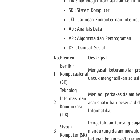
TIK : Teknologi Informasi dan Komuni
SK : Sistem Komputer
JKI : Jaringan Komputer dan Internet
AD : Analisis Data
AP : Algoritma dan Pemrograman
DSI : Dampak Sosial
No.
Elemen
Deskripsi
Berfikir
Mengasah keterampilan prob
1
Komputasional
untuk menghasilkan solusi 
(BK)
Teknologi
Menjadi perkakas dalam be
Informasi dan
2
agar suatu hari peserta di
Komunikasi
Informatika.
(TIK)
Pengetahuan tentang bagai
Sistem
3
mendukung dalam mewujudk
Komputer (SK)
jaringan komputer/internet