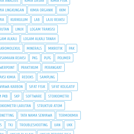
MIA ANALISIS
KIMIA DASAR
KIMIA FISIK
MIA LINGKUNGAN
KIMIA ORGANIK
KKM
MIA
KURIKULUM
LAB
LAJU REAKSI
RUTAN
LINUX
LOGAM TRANSISI
GAM ALKALI
LOGAM ALKALI TANAH
KROMOLEKUL
MINERALS
MIKROTIK
PAK
RSAMAAN REAKSI
PKG
PLPG
POLIMER
WERPOINT
PRAKTIKUM
PERANGKAT
AKSI KIMIA
REDOKS
SAMPLING
NYAWA KARBON
SIFAT FISIK
SIFAT KOLIGATIF
M PKB
SKP
SOFTWARE
STOIKIOMETRI
OIKIOMETRI LARUTAN
STRUKTUR ATOM
BNETTING
TATA NAMA SENYAWA
TERMOKIMIA
PS
TKJ
TROUBLESHOOTING
UAN
UKK