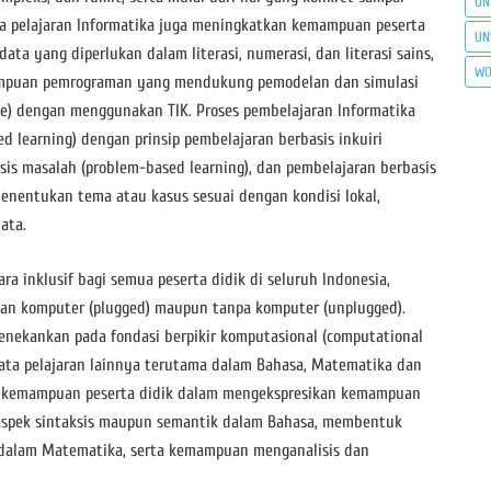
UN
a pelajaran Informatika juga meningkatkan kemampuan peserta
UN
 data yang diperlukan dalam literasi, numerasi, dan literasi sains,
WO
ampuan pemrograman yang mendukung pemodelan dan simulasi
ce) dengan menggunakan TIK. Proses pembelajaran Informatika
d learning) dengan prinsip pembelajaran berbasis inkuiri
asis masalah (problem-based learning), dan pembelajaran berbasis
 menentukan tema atau kasus sesuai dengan kondisi lokal,
ata.
ra inklusif bagi semua peserta didik di seluruh Indonesia,
n komputer (plugged) maupun tanpa komputer (unplugged).
enekankan pada fondasi berpikir komputasional (computational
mata pelajaran lainnya terutama dalam Bahasa, Matematika dan
g kemampuan peserta didik dalam mengekspresikan kemampuan
 aspek sintaksis maupun semantik dalam Bahasa, membentuk
is dalam Matematika, serta kemampuan menganalisis dan