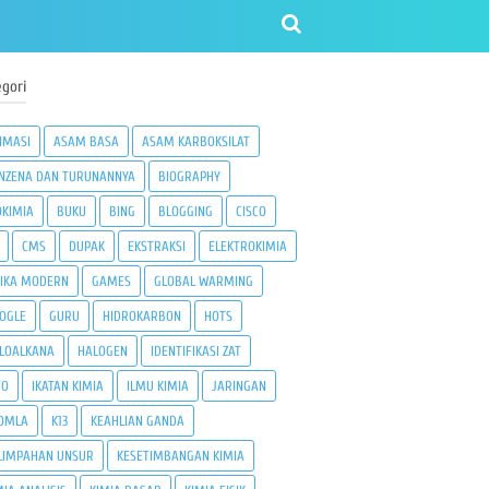
gori
IMASI
ASAM BASA
ASAM KARBOKSILAT
NZENA DAN TURUNANNYA
BIOGRAPHY
OKIMIA
BUKU
BING
BLOGGING
CISCO
CMS
DUPAK
EKSTRAKSI
ELEKTROKIMIA
SIKA MODERN
GAMES
GLOBAL WARMING
OGLE
GURU
HIDROKARBON
HOTS
LOALKANA
HALOGEN
IDENTIFIKASI ZAT
FO
IKATAN KIMIA
ILMU KIMIA
JARINGAN
OMLA
K13
KEAHLIAN GANDA
LIMPAHAN UNSUR
KESETIMBANGAN KIMIA