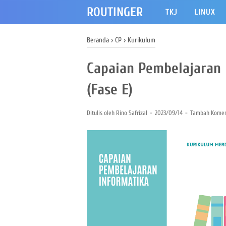
ROUTINGER
TKJ
LINUX
Beranda
›
CP
›
Kurikulum
Capaian Pembelajaran
(Fase E)
Ditulis oleh
Rino Safrizal
2023/09/14
Tambah Komen