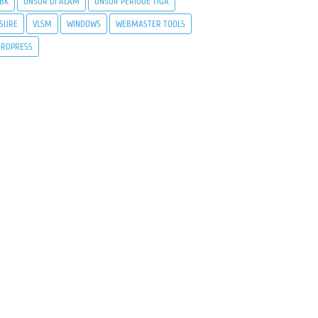
BK
UNSUR DI ALAM
UNSUR PERIODE TIGA
SURE
VLSM
WINDOWS
WEBMASTER TOOLS
RDPRESS