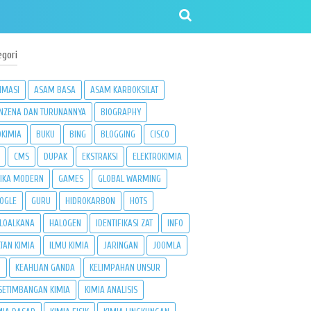
egori
IMASI
ASAM BASA
ASAM KARBOKSILAT
NZENA DAN TURUNANNYA
BIOGRAPHY
OKIMIA
BUKU
BING
BLOGGING
CISCO
CMS
DUPAK
EKSTRAKSI
ELEKTROKIMIA
SIKA MODERN
GAMES
GLOBAL WARMING
OGLE
GURU
HIDROKARBON
HOTS
LOALKANA
HALOGEN
IDENTIFIKASI ZAT
INFO
ATAN KIMIA
ILMU KIMIA
JARINGAN
JOOMLA
3
KEAHLIAN GANDA
KELIMPAHAN UNSUR
SETIMBANGAN KIMIA
KIMIA ANALISIS