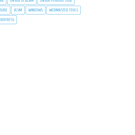
BK
UNSUR DI ALAM
UNSUR PERIODE TIGA
SURE
VLSM
WINDOWS
WEBMASTER TOOLS
RDPRESS