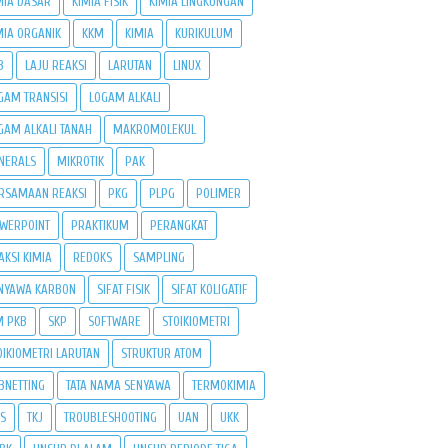
MIA DASAR
KIMIA FISIK
KIMIA LINGKUNGAN
MIA ORGANIK
KKM
KIMIA
KURIKULUM
B
LAJU REAKSI
LARUTAN
LINUX
GAM TRANSISI
LOGAM ALKALI
GAM ALKALI TANAH
MAKROMOLEKUL
NERALS
MIKROTIK
PAK
RSAMAAN REAKSI
PKG
PLPG
POLIMER
WERPOINT
PRAKTIKUM
PERANGKAT
AKSI KIMIA
REDOKS
SAMPLING
NYAWA KARBON
SIFAT FISIK
SIFAT KOLIGATIF
M PKB
SKP
SOFTWARE
STOIKIOMETRI
OIKIOMETRI LARUTAN
STRUKTUR ATOM
BNETTING
TATA NAMA SENYAWA
TERMOKIMIA
PS
TKJ
TROUBLESHOOTING
UAN
UKK