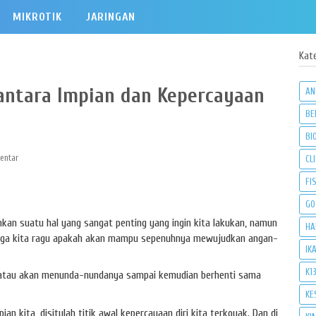
MIKROTIK
JARINGAN
Kat
ntara Impian dan Kepercayaan
AN
BE
BI
entar
CLI
FI
GO
kan suatu hal yang sangat penting yang ingin kita lakukan, namun
HA
hingga kita ragu apakah akan mampu sepenuhnya mewujudkan angan-
IK
K1
n atau akan menunda-nundanya sampai kemudian berhenti sama
KE
an kita, disitulah titik awal kepercayaan diri kita terkoyak. Dan di