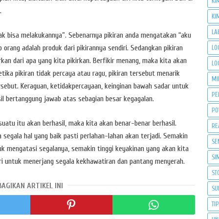
KI
.
KI
LA
idak bisa melakukannya”. Sebenarnya pikiran anda mengatakan “aku
 orang adalah produk dari pikirannya sendiri. Sedangkan pikiran
LO
kan dari apa yang kita pikirkan. Berfikir menang, maka kita akan
LO
Ketika pikiran tidak percaya atau ragu, pikiran tersebut menarik
MI
sebut. Keraguan, ketidakpercayaan, keinginan bawah sadar untuk
PE
sil bertanggung jawab atas sebagian besar kegagalan.
PO
suatu itu akan berhasil, maka kita akan benar-benar berhasil.
RE
a segala hal yang baik pasti perlahan-lahan akan terjadi. Semakin
SE
k mengatasi segalanya, semakin tinggi keyakinan yang akan kita
SI
diri untuk menerjang segala kekhawatiran dan pantang menyerah.
ST
BAGIKAN ARTIKEL INI
SU
TI