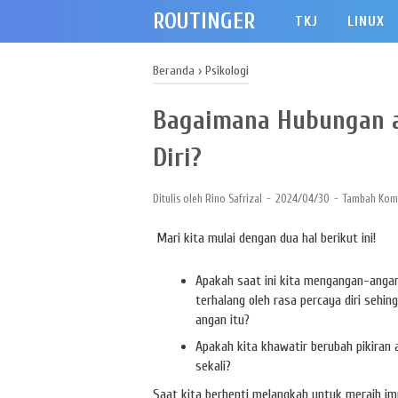
ROUTINGER
TKJ
LINUX
Beranda
›
Psikologi
Bagaimana Hubungan a
Diri?
Ditulis oleh
Rino Safrizal
2024/04/30
Tambah Kom
Mari kita mulai dengan dua hal berikut ini!
Apakah saat ini kita mengangan-angan
terhalang oleh rasa percaya diri se
angan itu?
Apakah kita khawatir berubah pikira
sekali?
Saat kita berhenti melangkah untuk meraih impi