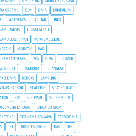
MIA DASAR
KIMIA FISIK
KIMIA LINGKUNGAN
MIA ORGANIK
KKM
KIMIA
KURIKULUM
B
LAJU REAKSI
LARUTAN
LINUX
GAM TRANSISI
LOGAM ALKALI
GAM ALKALI TANAH
MAKROMOLEKUL
NERALS
MIKROTIK
PAK
RSAMAAN REAKSI
PKG
PLPG
POLIMER
WERPOINT
PRAKTIKUM
PERANGKAT
AKSI KIMIA
REDOKS
SAMPLING
NYAWA KARBON
SIFAT FISIK
SIFAT KOLIGATIF
M PKB
SKP
SOFTWARE
STOIKIOMETRI
OIKIOMETRI LARUTAN
STRUKTUR ATOM
BNETTING
TATA NAMA SENYAWA
TERMOKIMIA
PS
TKJ
TROUBLESHOOTING
UAN
UKK