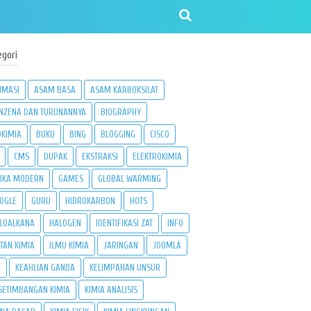
egori
IMASI
ASAM BASA
ASAM KARBOKSILAT
NZENA DAN TURUNANNYA
BIOGRAPHY
OKIMIA
BUKU
BING
BLOGGING
CISCO
CMS
DUPAK
EKSTRAKSI
ELEKTROKIMIA
SIKA MODERN
GAMES
GLOBAL WARMING
OGLE
GURU
HIDROKARBON
HOTS
LOALKANA
HALOGEN
IDENTIFIKASI ZAT
INFO
ATAN KIMIA
ILMU KIMIA
JARINGAN
JOOMLA
3
KEAHLIAN GANDA
KELIMPAHAN UNSUR
SETIMBANGAN KIMIA
KIMIA ANALISIS