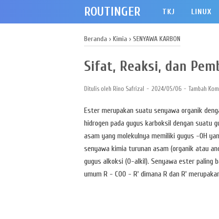
ROUTINGER
TKJ
LINUX
Beranda
›
Kimia
›
SENYAWA KARBON
Sifat, Reaksi, dan Pe
Ditulis oleh
Rino Safrizal
2024/05/06
Tambah Kom
Ester merupakan suatu senyawa organik denga
hidrogen pada gugus karboksil dengan suatu g
asam yang molekulnya memiliki gugus -OH yang
senyawa kimia turunan asam (organik atau ano
gugus alkoksi (O-alkil). Senyawa ester paling
umum R - COO - R' dimana R dan R' merupakan 