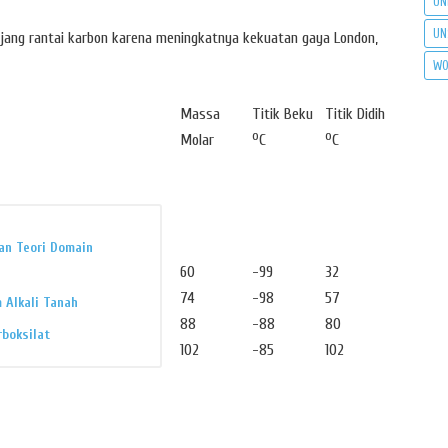
UN
UN
njang rantai karbon karena meningkatnya kekuatan gaya London,
WO
Massa
Titik Beku
Titik Didih
o
o
Molar
C
C
an Teori Domain
60
-99
32
74
-98
57
 Alkali Tanah
88
-88
80
boksilat
102
-85
102