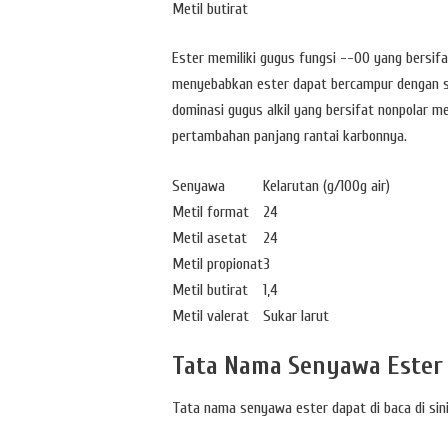
Metil butirat
Ester memiliki gugus fungsi --OO yang bersifat p
menyebabkan ester dapat bercampur dengan se
dominasi gugus alkil yang bersifat nonpolar 
pertambahan panjang rantai karbonnya.
Senyawa
Kelarutan (g/100g air)
Metil format
24
Metil asetat
24
Metil propionat
3
Metil butirat
1,4
Metil valerat
Sukar larut
Tata Nama Senyawa Ester
Tata nama senyawa ester dapat di baca di sini