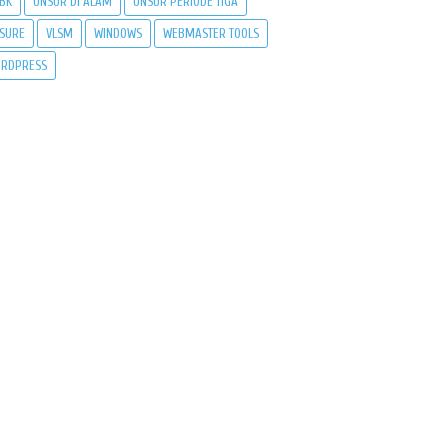
BK
UNSUR DI ALAM
UNSUR PERIODE TIGA
SURE
VLSM
WINDOWS
WEBMASTER TOOLS
RDPRESS