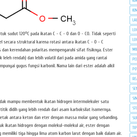
KI
KI
LA
LO
o
tuk sudut 120
C pada ikatan C - C - O dan O - CO. Tidak seperti
LO
el secara struktural karena rotasi antara ikatan C - O - C
MI
s dan kerendahan polaritas mempengaruhi sifat fisiknya. Ester
leleh rendah) dan lebih volatil dari pada amida yang rantai
PE
nyai gugus fungsi karbonil. Nama lain dari ester adalah alkil
PO
RE
SE
SI
tidak mampu membentuk ikatan hidrogen intermolekuler satu
ST
itik didih yang lebih rendah dari asam karboksilat isomernya.
erletak antara keton dan eter dengan massa molar yang sebanding.
SU
k ikatan hidrogen dengan molekul-molekul air, ester dengan
TI
 memiliki tiga hingga lima atom karbon larut dengan baik dalam air.