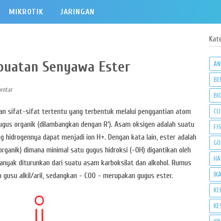
MIKROTIK
JARINGAN
Kat
mbuatan Senyawa Ester
AN
BE
entar
BI
n sifat-sifat tertentu yang terbentuk melalui penggantian atom
CLI
ugus organik (dilambangkan dengan R'). Asam oksigen adalah suatu
FI
 hidrogennya dapat menjadi ion H+. Dengan kata lain, ester adalah
GO
rganik) dimana minimal satu gugus hidroksi (-OH) digantikan oleh
HA
 banyak diturunkan dari suatu asam karboksilat dan alkohol. Rumus
IK
gusu alkil/aril, sedangkan - COO - merupakan gugus ester.
K1
KE