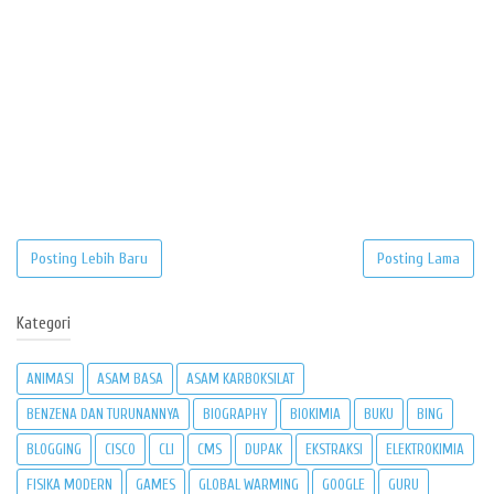
Posting Lebih Baru
Posting Lama
Kategori
ANIMASI
ASAM BASA
ASAM KARBOKSILAT
BENZENA DAN TURUNANNYA
BIOGRAPHY
BIOKIMIA
BUKU
BING
BLOGGING
CISCO
CLI
CMS
DUPAK
EKSTRAKSI
ELEKTROKIMIA
FISIKA MODERN
GAMES
GLOBAL WARMING
GOOGLE
GURU