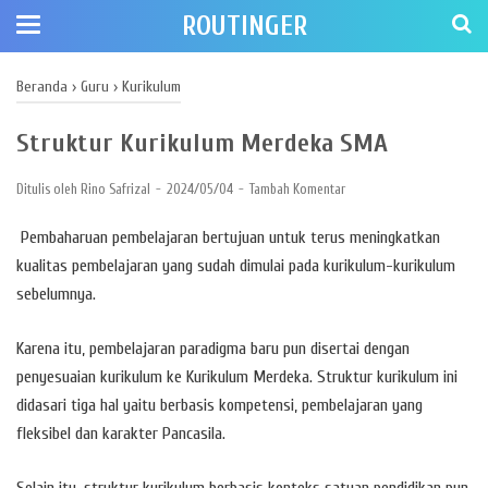
ROUTINGER
Beranda
›
Guru
›
Kurikulum
Struktur Kurikulum Merdeka SMA
Ditulis oleh
Rino Safrizal
2024/05/04
Tambah Komentar
Pembaharuan pembelajaran bertujuan untuk terus meningkatkan
kualitas pembelajaran yang sudah dimulai pada kurikulum-kurikulum
sebelumnya.
Karena itu, pembelajaran paradigma baru pun disertai dengan
penyesuaian kurikulum ke Kurikulum Merdeka. Struktur kurikulum ini
didasari tiga hal yaitu berbasis kompetensi, pembelajaran yang
fleksibel dan karakter Pancasila.
Selain itu, struktur kurikulum berbasis konteks satuan pendidikan pun