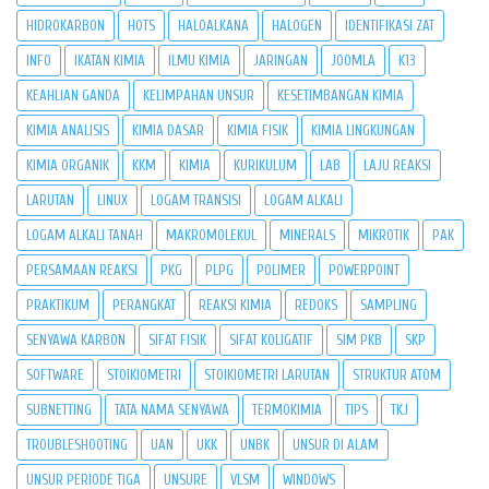
HIDROKARBON
HOTS
HALOALKANA
HALOGEN
IDENTIFIKASI ZAT
INFO
IKATAN KIMIA
ILMU KIMIA
JARINGAN
JOOMLA
K13
KEAHLIAN GANDA
KELIMPAHAN UNSUR
KESETIMBANGAN KIMIA
KIMIA ANALISIS
KIMIA DASAR
KIMIA FISIK
KIMIA LINGKUNGAN
KIMIA ORGANIK
KKM
KIMIA
KURIKULUM
LAB
LAJU REAKSI
LARUTAN
LINUX
LOGAM TRANSISI
LOGAM ALKALI
LOGAM ALKALI TANAH
MAKROMOLEKUL
MINERALS
MIKROTIK
PAK
PERSAMAAN REAKSI
PKG
PLPG
POLIMER
POWERPOINT
PRAKTIKUM
PERANGKAT
REAKSI KIMIA
REDOKS
SAMPLING
SENYAWA KARBON
SIFAT FISIK
SIFAT KOLIGATIF
SIM PKB
SKP
SOFTWARE
STOIKIOMETRI
STOIKIOMETRI LARUTAN
STRUKTUR ATOM
SUBNETTING
TATA NAMA SENYAWA
TERMOKIMIA
TIPS
TKJ
TROUBLESHOOTING
UAN
UKK
UNBK
UNSUR DI ALAM
UNSUR PERIODE TIGA
UNSURE
VLSM
WINDOWS